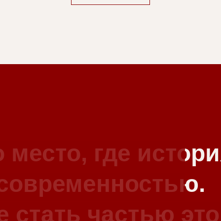
 место, где истор
 современностью.
е стать частью эт