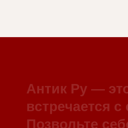
Антик Ру — это
встречается с
Позвольте себ